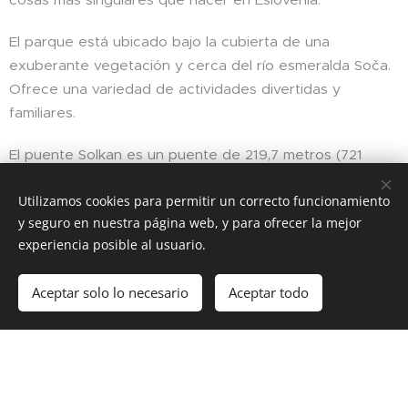
El parque está ubicado bajo la cubierta de una
exuberante vegetación y cerca del río esmeralda Soča.
Ofrece una variedad de actividades divertidas y
familiares.
El puente Solkan es un puente de 219,7 metros (721
pies) sobre el río Soča y es el puente ferroviario de
Utilizamos cookies para permitir un correcto funcionamiento
arco de piedra más largo del mundo.
y seguro en nuestra página web, y para ofrecer la mejor
Caminar y admirar este impresionante puente es
experiencia posible al usuario.
definitivamente una visita obligada cuando se visita.
¡Nova Gorica!
Aceptar solo lo necesario
Aceptar todo
Comenzar
¡Crea tu página web gratis!
3. La Perla Casino